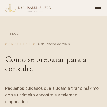
Dra. Isabelle Ledo - Tricologista em Salvador BA
Especialista em Queda de Cabelo e Medicina Capilar em Sa
A Dra. Isabelle Ledo é médica especialista em tricologia
Tratamentos para Queda de Cabelo em Salvador: Tricoscopi
← BLOG
Consultório: Av. Tancredo Neves, 1033, Ed. Ferreira Ferr
14 de janeiro de 2026
CONSULTÓRIO
Como se preparar para a
consulta
Pequenos cuidados que ajudam a tirar o máximo
do seu primeiro encontro e acelerar o
diagnóstico.