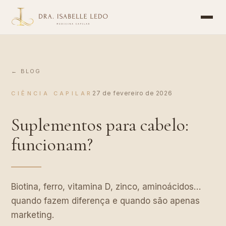
Dra. Isabelle Ledo - Tricologista em Salvador BA
Especialista em Queda de Cabelo e Medicina Capilar em Sa
A Dra. Isabelle Ledo é médica especialista em tricologia
Tratamentos para Queda de Cabelo em Salvador: Tricoscopi
← BLOG
Consultório: Av. Tancredo Neves, 1033, Ed. Ferreira Ferr
27 de fevereiro de 2026
CIÊNCIA CAPILAR
Suplementos para cabelo:
funcionam?
Biotina, ferro, vitamina D, zinco, aminoácidos…
quando fazem diferença e quando são apenas
marketing.