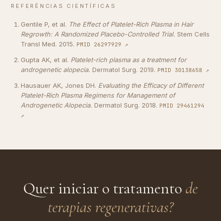
REFERÊNCIAS CIENTÍFICAS
Gentile P, et al.
The Effect of Platelet-Rich Plasma in Hair
Regrowth: A Randomized Placebo-Controlled Trial.
Stem Cells
Transl Med
.
2015
.
PMID
26297929
↗
Gupta AK, et al.
Platelet-rich plasma as a treatment for
androgenetic alopecia.
Dermatol Surg
.
2019
.
PMID
30138658
↗
Hausauer AK, Jones DH.
Evaluating the Efficacy of Different
Platelet-Rich Plasma Regimens for Management of
Androgenetic Alopecia.
Dermatol Surg
.
2018
.
PMID
29461294
↗
Quer iniciar o tratamento
de
terapias regenerativas
?