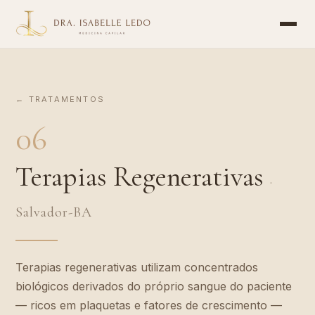
Dra. Isabelle Ledo - Tricologista em Salvador BA
Especialista em Queda de Cabelo e Medicina Capilar em Sa
A Dra. Isabelle Ledo é médica especialista em tricologia
Tratamentos para Queda de Cabelo em Salvador: Tricoscopi
← TRATAMENTOS
Consultório: Av. Tancredo Neves, 1033, Ed. Ferreira Ferr
06
Terapias Regenerativas
·
Salvador-BA
Terapias regenerativas utilizam concentrados
biológicos derivados do próprio sangue do paciente
— ricos em plaquetas e fatores de crescimento —